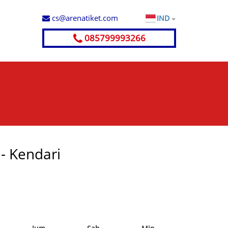
cs@arenatiket.com
IND
085799993266
 - Kendari