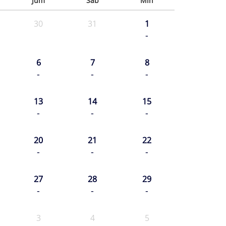
Jum
Sab
Min
30
31
1
-
6
7
8
-
-
-
13
14
15
-
-
-
20
21
22
-
-
-
27
28
29
-
-
-
3
4
5