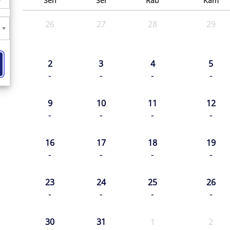
Sen
Sel
Rab
Kam
26
27
28
29
2
3
4
5
-
-
-
-
9
10
11
12
-
-
-
-
16
17
18
19
-
-
-
-
23
24
25
26
-
-
-
-
30
31
1
2