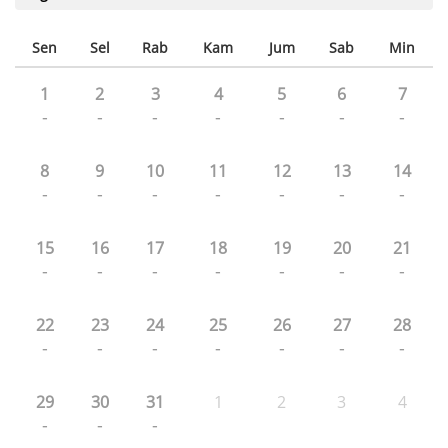
Sen
Sel
Rab
Kam
Jum
Sab
Min
1
2
3
4
5
6
7
-
-
-
-
-
-
-
8
9
10
11
12
13
14
-
-
-
-
-
-
-
15
16
17
18
19
20
21
-
-
-
-
-
-
-
22
23
24
25
26
27
28
-
-
-
-
-
-
-
29
30
31
1
2
3
4
-
-
-