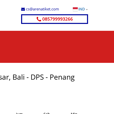
cs@arenatiket.com
IND
085799993266
ar, Bali - DPS - Penang