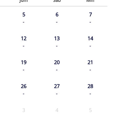
Jum
Sab
Min
5
6
7
-
-
-
12
13
14
-
-
-
19
20
21
-
-
-
26
27
28
-
-
-
3
4
5