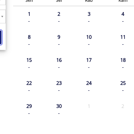
Sen
Sel
Rab
Kam
1
2
3
4
-
-
-
-
8
9
10
11
-
-
-
-
15
16
17
18
-
-
-
-
22
23
24
25
-
-
-
-
29
30
1
2
-
-