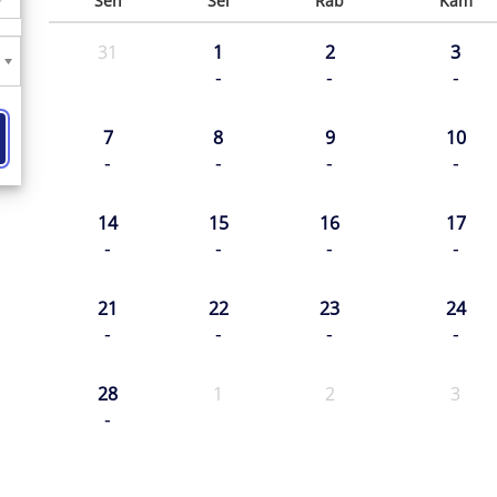
Sen
Sel
Rab
Kam
31
1
2
3
-
-
-
7
8
9
10
-
-
-
-
14
15
16
17
-
-
-
-
21
22
23
24
-
-
-
-
28
1
2
3
-