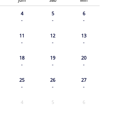
Jum
Sab
Min
4
5
6
-
-
-
11
12
13
-
-
-
18
19
20
-
-
-
25
26
27
-
-
-
4
5
6