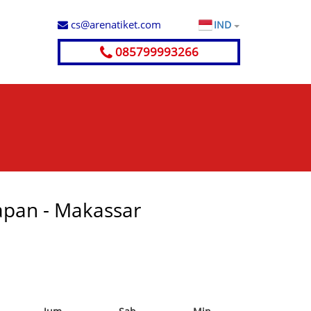
cs@arenatiket.com
IND
085799993266
papan - Makassar