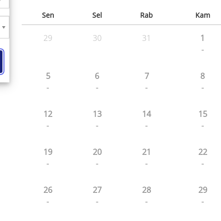
Sen
Sel
Rab
Kam
29
30
31
1
-
5
6
7
8
-
-
-
-
12
13
14
15
-
-
-
-
19
20
21
22
-
-
-
-
26
27
28
29
-
-
-
-