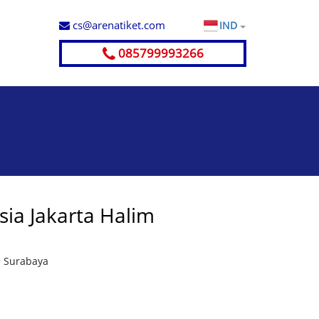
cs@arenatiket.com
IND
085799993266
ia Jakarta Halim
n Surabaya