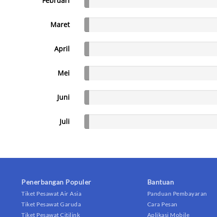
Februari
Maret
April
Mei
Juni
Juli
Penerbangan Populer
Bantuan
Tiket Pesawat Air Asia
Panduan Pembayaran
Tiket Pesawat Garuda
Cara Pesan
Tiket Pesawat Citilink
Aplikasi Mobile