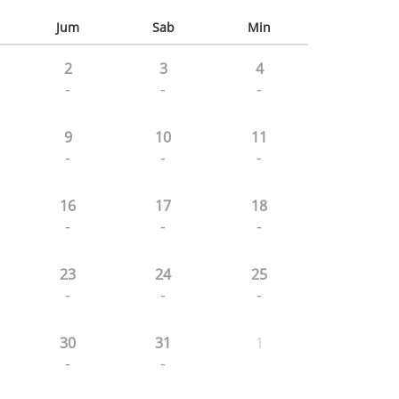
Jum
Sab
Min
2
3
4
-
-
-
9
10
11
-
-
-
16
17
18
-
-
-
23
24
25
-
-
-
30
31
1
-
-