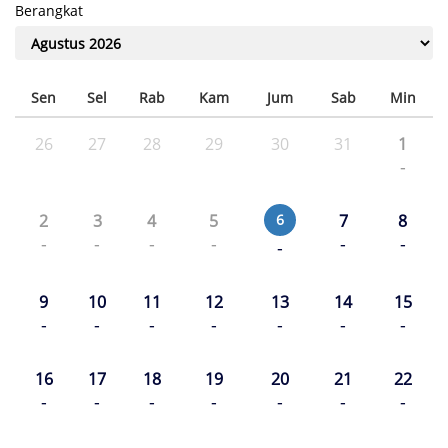
Berangkat
Sen
Sel
Rab
Kam
Jum
Sab
Min
26
27
28
29
30
31
1
-
2
3
4
5
6
7
8
-
-
-
-
-
-
-
9
10
11
12
13
14
15
-
-
-
-
-
-
-
16
17
18
19
20
21
22
-
-
-
-
-
-
-