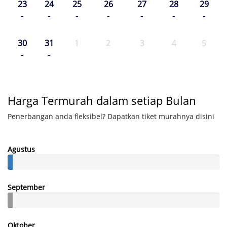
23
24
25
26
27
28
29
-
-
-
-
-
-
-
30
31
1
2
3
4
5
-
-
Harga Termurah dalam setiap Bulan
Penerbangan anda fleksibel? Dapatkan tiket murahnya disini
Agustus
September
Oktober