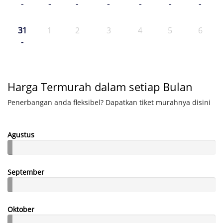
-
-
-
-
-
-
-
31
1
2
3
4
5
6
-
Harga Termurah dalam setiap Bulan
Penerbangan anda fleksibel? Dapatkan tiket murahnya disini
Agustus
September
Oktober