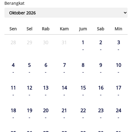
Berangkat
Sen
Sel
Rab
Kam
Jum
Sab
Min
28
29
30
31
1
2
3
-
-
-
4
5
6
7
8
9
10
-
-
-
-
-
-
-
11
12
13
14
15
16
17
-
-
-
-
-
-
-
18
19
20
21
22
23
24
-
-
-
-
-
-
-