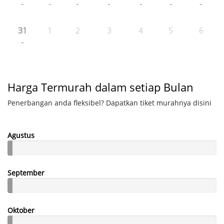
-
-
-
-
-
-
-
31
1
2
3
4
5
6
-
Harga Termurah dalam setiap Bulan
Penerbangan anda fleksibel? Dapatkan tiket murahnya disini
Agustus
September
Oktober