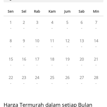
Sen
Sel
Rab
Kam
Jum
Sab
Min
1
2
3
4
5
6
7
-
-
-
-
-
-
-
8
9
10
11
12
13
14
-
-
-
-
-
-
-
15
16
17
18
19
20
21
-
-
-
-
-
-
-
22
23
24
25
26
27
28
-
-
-
-
-
-
-
Harga Termurah dalam setiap Bulan