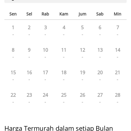
Sen
Sel
Rab
Kam
Jum
Sab
Min
1
2
3
4
5
6
7
-
-
-
-
-
-
-
8
9
10
11
12
13
14
-
-
-
-
-
-
-
15
16
17
18
19
20
21
-
-
-
-
-
-
-
22
23
24
25
26
27
28
-
-
-
-
-
-
-
Harga Termurah dalam setiap Bulan