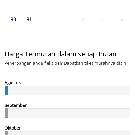
-
-
-
-
-
-
-
30
31
1
2
3
4
5
-
-
Harga Termurah dalam setiap Bulan
Penerbangan anda fleksibel? Dapatkan tiket murahnya disini
Agustus
September
Oktober