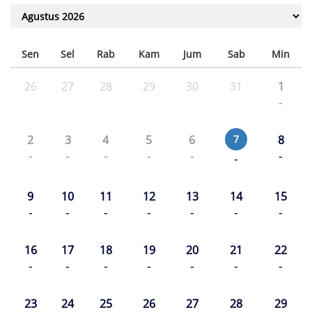
Sen
Sel
Rab
Kam
Jum
Sab
Min
26
27
28
29
30
31
1
-
2
3
4
5
6
7
8
-
-
-
-
-
-
-
9
10
11
12
13
14
15
-
-
-
-
-
-
-
16
17
18
19
20
21
22
-
-
-
-
-
-
-
23
24
25
26
27
28
29