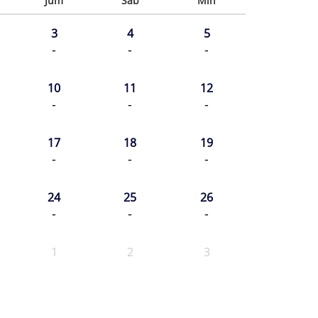
Jum
Sab
Min
3
4
5
-
-
-
10
11
12
-
-
-
17
18
19
-
-
-
24
25
26
-
-
-
1
2
3