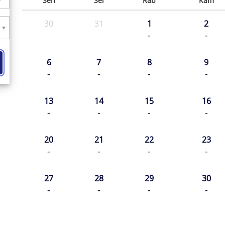
Sen
Sel
Rab
Kam
30
31
1
2
-
-
6
7
8
9
-
-
-
-
13
14
15
16
-
-
-
-
20
21
22
23
-
-
-
-
27
28
29
30
-
-
-
-