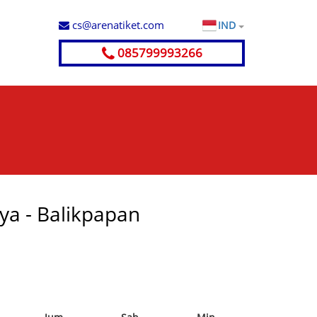
cs@arenatiket.com
IND
085799993266
aya - Balikpapan