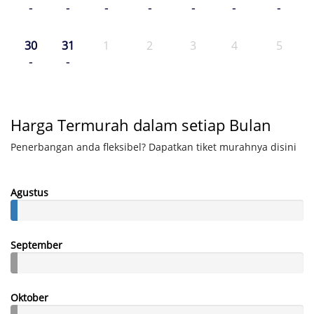
-
-
-
-
-
-
-
30
31
1
2
3
4
5
-
-
Harga Termurah dalam setiap Bulan
Penerbangan anda fleksibel? Dapatkan tiket murahnya disini
Agustus
September
Oktober