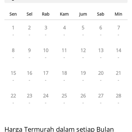
Sen
Sel
Rab
Kam
Jum
Sab
Min
1
2
3
4
5
6
7
-
-
-
-
-
-
-
8
9
10
11
12
13
14
-
-
-
-
-
-
-
15
16
17
18
19
20
21
-
-
-
-
-
-
-
22
23
24
25
26
27
28
-
-
-
-
-
-
-
Harga Termurah dalam setiap Bulan