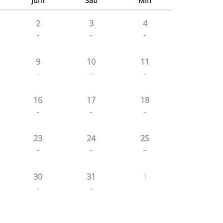
Jum
Sab
Min
2
3
4
-
-
-
9
10
11
-
-
-
16
17
18
-
-
-
23
24
25
-
-
-
30
31
1
-
-