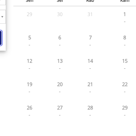
Sen
Sel
Rab
Kam
29
30
31
1
-
5
6
7
8
-
-
-
-
12
13
14
15
-
-
-
-
19
20
21
22
-
-
-
-
26
27
28
29
-
-
-
-