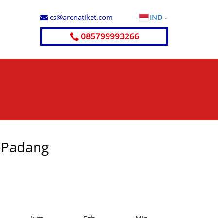
cs@arenatiket.com
IND
085799993266
- Padang