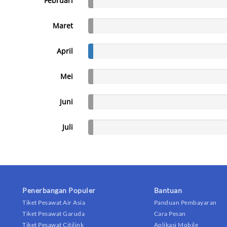
Februari
Maret
April
Mei
Juni
Juli
Penerbangan Populer
Bantuan
Tiket Pesawat Air Asia
Panduan Pembayaran
Tiket Pesawat Garuda
Cara Pesan
Tiket Pesawat Citilink
Aplikasi Mobile