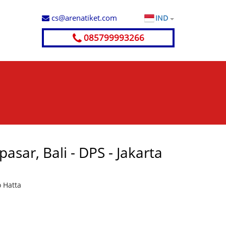
cs@arenatiket.com
IND
085799993266
sar, Bali - DPS - Jakarta
o Hatta