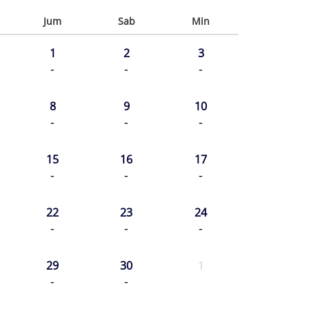
Jum
Sab
Min
1
2
3
-
-
-
8
9
10
-
-
-
15
16
17
-
-
-
22
23
24
-
-
-
29
30
1
-
-